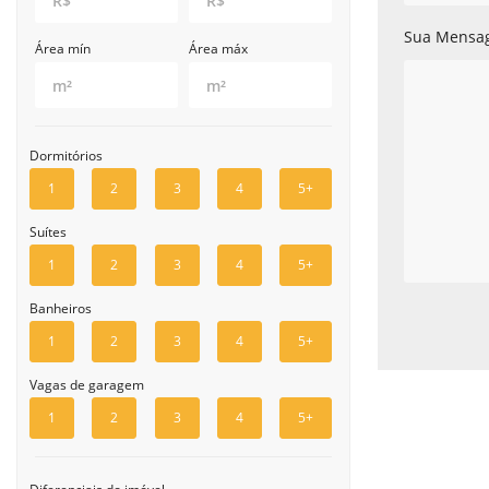
Sua Mensa
Área mín
Área máx
Dormitórios
1
2
3
4
5+
Suítes
1
2
3
4
5+
Banheiros
1
2
3
4
5+
Vagas de garagem
1
2
3
4
5+