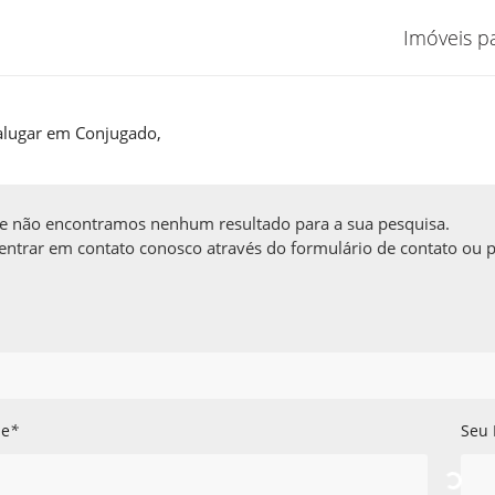
Imóveis p
RA ALUGAR EM CONJUGADO,
 alugar em Conjugado,
te não encontramos nenhum resultado para a sua pesquisa.
ntrar em contato conosco através do formulário de contato ou pe
ne
*
Seu 