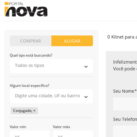
HOME
IMÓVEIS PARA ALUGAR EM TODO O BRASIL
KITNET PA
0 Kitnet para
COMPRAR
ALUGAR
Qual tipo está buscando?
Infelizmen
Você pode e
Algum local específico?
Seu Nome
*
Conjugado,
×
Seu Telefo
Valor mín
Valor máx