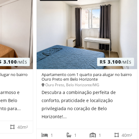
$
3.100
R$
3.100
/MÊS
/MÊS
lugar no bairro
Apartamento com 1 quarto para alugar no bairro
Ouro Preto em Belo Horizonte
Ouro Preto, Belo Horizonte/MG
harmoso e
Descubra a combinação perfeita de
, em Belo
conforto, praticidade e localização
to para...
privilegiada no coração de Belo
Horizonte!...
40m²
1
1
1
40m²