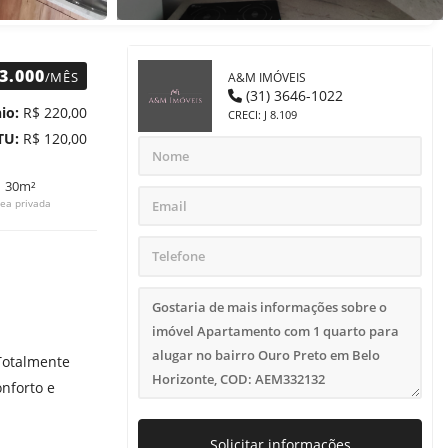
3.000
/MÊS
A&M IMÓVEIS
(31) 3646-1022
io:
R$ 220,00
CRECI: J 8.109
TU:
R$ 120,00
30m²
ea privada
 Totalmente
onforto e
Solicitar informações