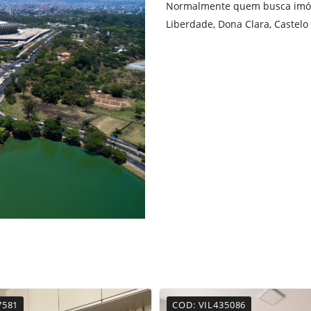
Normalmente quem busca imóve
Liberdade
,
Dona Clara
,
C
astelo
7581
COD: VIL435086