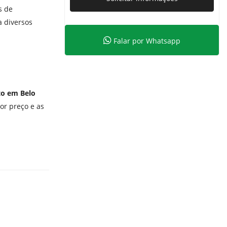
s de
a diversos
Falar por Whatsapp
to em Belo
r preço e as