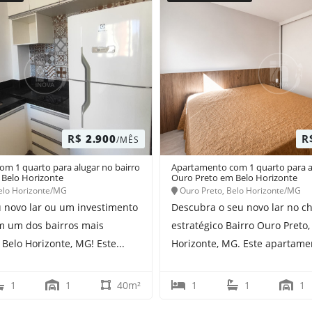
R$
2.900
R
/MÊS
m 1 quarto para alugar no bairro
Apartamento com 1 quarto para a
 Belo Horizonte
Ouro Preto em Belo Horizonte
elo Horizonte/MG
Ouro Preto, Belo Horizonte/MG
 novo lar ou um investimento
Descubra o seu novo lar no c
em um dos bairros mais
estratégico Bairro Ouro Preto
Belo Horizonte, MG! Este...
Horizonte, MG. Este apartamen
1
1
40m²
1
1
1