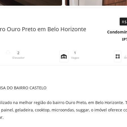
R$
ro Ouro Preto em Belo Horizonte
Condomín
IP
2
1
Elevador
Vagas
Ár
ISA DO BAIRRO CASTELO
lizado na melhor região do bairro Ouro Preto, em Belo Horizonte.
 painel, geladeira, cooktop, microondas, suggar, o imóvel oferece c
r.