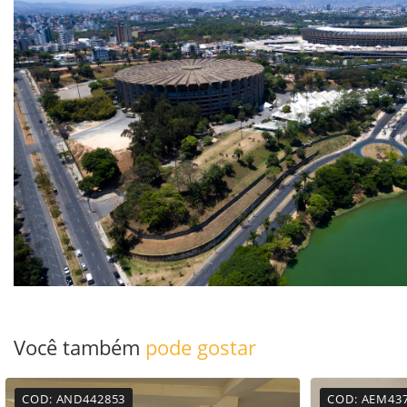
Você também
pode gostar
COD: AND442853
COD: AEM43