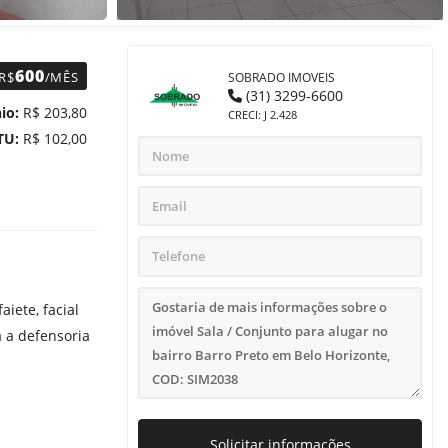
600
R$
/MÊS
SOBRADO IMOVEIS
(31) 3299-6600
io:
R$ 203,80
CRECI: J 2.428
TU:
R$ 102,00
iete, facial
a a defensoria
Solicitar informações