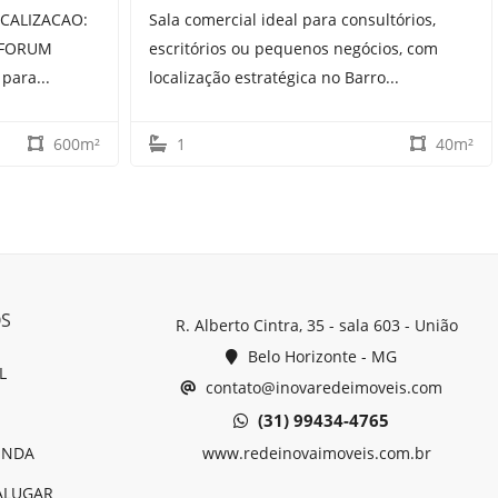
OCALIZACAO:
Sala comercial ideal para consultórios,
o FORUM
escritórios ou pequenos negócios, com
para...
localização estratégica no Barro...
600m²
1
40m²
OS
R. Alberto Cintra, 35 - sala 603 - União
Belo Horizonte - MG
L
contato@inovaredeimoveis.com
(31) 99434-4765
ENDA
www.redeinovaimoveis.com.br
ALUGAR