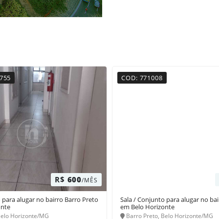
755
COD: 771008
R$
600
/MÊS
 para alugar no bairro Barro Preto
Sala / Conjunto para alugar no ba
onte
em Belo Horizonte
Belo Horizonte/MG
Barro Preto, Belo Horizonte/MG