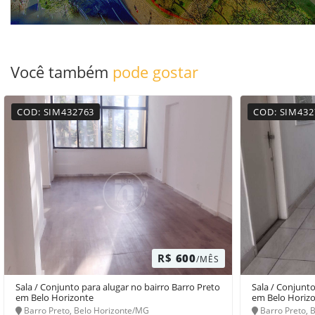
Você também
pode gostar
COD: SIM432763
COD: SIM432
R$
600
/MÊS
Sala / Conjunto para alugar no bairro Barro Preto
Sala / Conjunto
em Belo Horizonte
em Belo Horiz
Barro Preto, Belo Horizonte/MG
Barro Preto, 