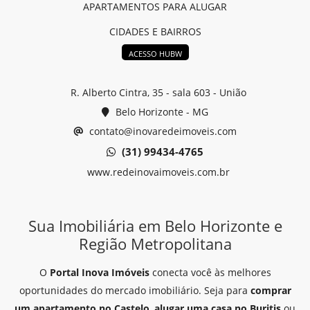
APARTAMENTOS PARA ALUGAR
CIDADES E BAIRROS
ACESSO HUBW
R. Alberto Cintra, 35 - sala 603 - União
Belo Horizonte - MG
contato@inovaredeimoveis.com
(31) 99434-4765
www.redeinovaimoveis.com.br
Sua Imobiliária em Belo Horizonte e
Região Metropolitana
O
Portal Inova Imóveis
conecta você às melhores
oportunidades do mercado imobiliário. Seja para
comprar
um apartamento no Castelo
,
alugar uma casa no Buritis
ou